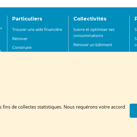
Particuliers
Collectivités
du
Trouver une aide financière
Suivre et optimiser ses
S
consommations
Rénover
S
Rénover un bâtiment
c
Construire
s.
Installer des énergies
R
Acheter
renouvelables
I
Trouver un professionnel
Mettre en oeuvre des
r
S'informer et agir
démarches énergie-climat
T
FAQ
Mobiliser pour la transition
D
énergétique
Trouver un financement
es fins de collectes statistiques. Nous requérons votre accord
ire à la newsletter