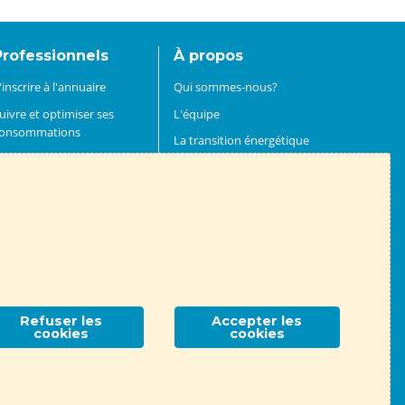
Professionnels
À propos
'inscrire à l'annuaire
Qui sommes-nous?
uivre et optimiser ses
L'équipe
onsommations
La transition énergétique
énover un bâtiment
L'énergie dans le Rhône
nvestir dans les énergies
Le réseau
enouvelables
Adhérer et devenir mécène
rouver un financement
Rejoindre l'ALTE 69
evenir partenaire
Refuser les
Accepter les
Association ALTE 69
- 14 place Jules Ferry, 69006 Lyon
cookies
cookies
Contactez-nous !