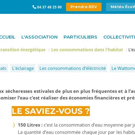
04 37 48 25 90
Prendre RDV
Météo Éco
CCUEIL
L'ASSOCIATION
PARTICULIERS
COLLECTIVIT
 transition énergétique
Les consommations dans l'habitat
L'e
ats
L'éclairage
Les consom­mations d'éléctricité
Le Wattom
ux sécheresses estivales de plus en plus fréquentes et à l’
omiser l’eau c’est réaliser des économies financières et
pré
LE SAVIEZ-VOUS ?
150 Litres :
c’est la consommation d’eau moyenne par jo
La quantité d’eau consommée chaque jour par les habita