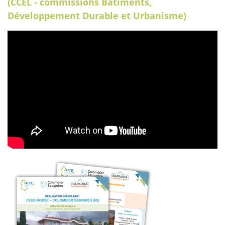
(CCEL - commissions Bâtiments,
Développement Durable et Urbanisme)