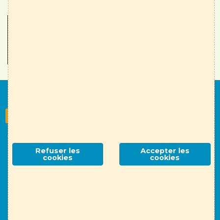
Nous suivre
S'inscrire à la newsletter
Contact
English page
Mentions légales
RGPD
Refuser les
Accepter les
Association ALTE 69
- 14 place Jules Ferry, 69006 Lyon
cookies
cookies