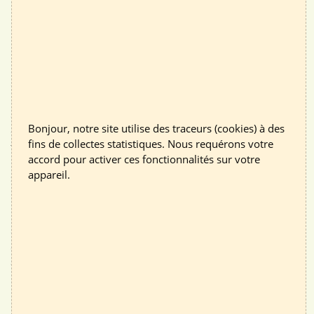
Les outils de l'ALTE 69 pour vous aider à être
plus sobre en énergie
La B’WATT
Cette mallette à économies d’énergies vous permet de
mesurer vos consommations d’eau, d’électricité, de
chauffage et la qualité de l’air de votre logement. Elle
Bonjour, notre site utilise des traceurs (cookies) à des
contient un amphiro, un wattmètre et un capteur de
fins de collectes statistiques. Nous requérons votre
température et de C02. Elle sera disponible à l'emprunt dans
accord pour activer ces fonctionnalités sur votre
le courant du mois de février. Toutes les informations à ce
appareil.
sujet seront indiquées sur le site de l'ALTE 69.
Le Wattomètre
Cet outil ludique en ligne composé d’une cinquantaine de
conseils concrets pour faire la chasse aux habitudes
énergivores dans les différents espaces de votre logement.
Rendez-vous sur le site du Wattomètre
pour le tester en
ligne.